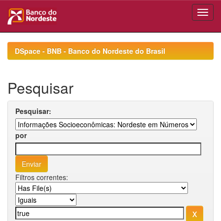
Skip
navigation
DSpace - BNB - Banco do Nordeste do Brasil
Pesquisar
Pesquisar:
por
Filtros correntes: