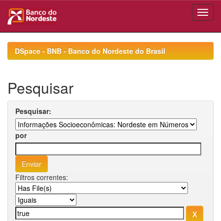
Skip
navigation
DSpace - BNB - Banco do Nordeste do Brasil
Pesquisar
Pesquisar:
por
Filtros correntes: