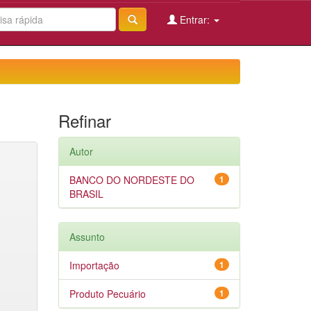
Entrar:
Refinar
Autor
BANCO DO NORDESTE DO
1
BRASIL
Assunto
Importação
1
Produto Pecuário
1