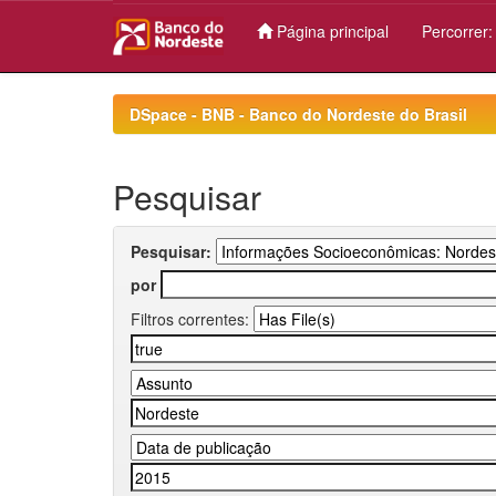
Página principal
Percorrer
Skip
navigation
DSpace - BNB - Banco do Nordeste do Brasil
Pesquisar
Pesquisar:
por
Filtros correntes: