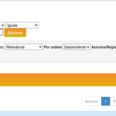
or:
Por ordem
Autores/Regi
Anterior
1
P