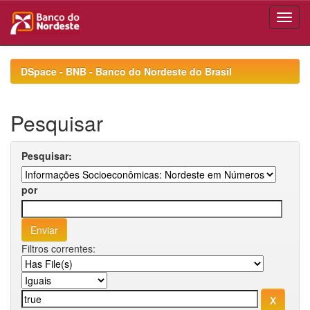
Skip
navigation
DSpace - BNB - Banco do Nordeste do Brasil
Pesquisar
Pesquisar:
por
Filtros correntes: