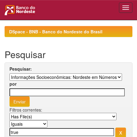
Skip
navigation
DSpace - BNB - Banco do Nordeste do Brasil
Pesquisar
Pesquisar:
por
Filtros correntes: