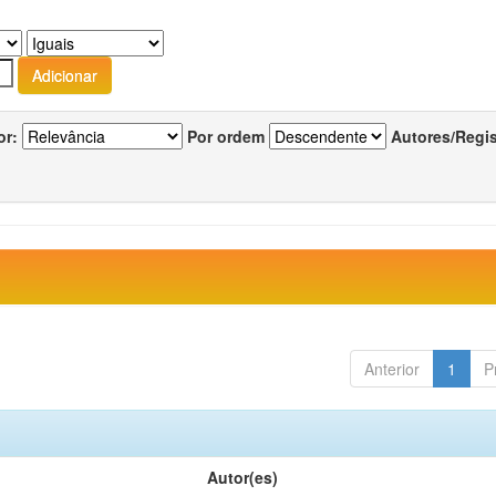
or:
Por ordem
Autores/Regi
Anterior
1
P
Autor(es)