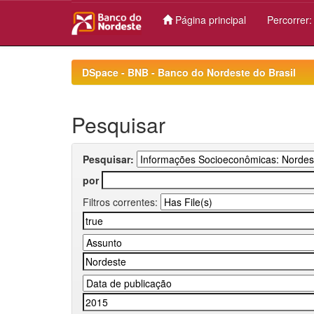
Página principal
Percorrer
Skip
navigation
DSpace - BNB - Banco do Nordeste do Brasil
Pesquisar
Pesquisar:
por
Filtros correntes: