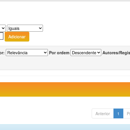
or:
Por ordem
Autores/Regi
Anterior
1
P