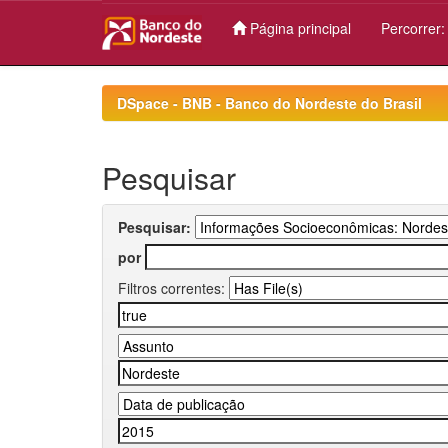
Página principal
Percorrer
Skip
navigation
DSpace - BNB - Banco do Nordeste do Brasil
Pesquisar
Pesquisar:
por
Filtros correntes: