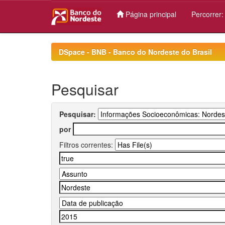
Página principal
Percorrer
Skip
navigation
DSpace - BNB - Banco do Nordeste do Brasil
Pesquisar
Pesquisar:
por
Filtros correntes: