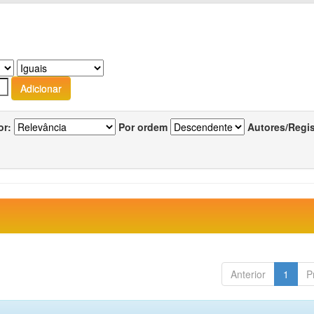
or:
Por ordem
Autores/Regi
Anterior
1
P