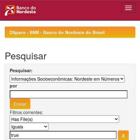
Skip
navigation
DSpace - BNB - Banco do Nordeste do Brasil
Pesquisar
Pesquisar:
por
Filtros correntes: