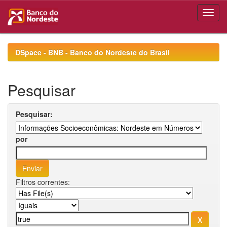
Skip
navigation
DSpace - BNB - Banco do Nordeste do Brasil
Pesquisar
Pesquisar:
por
Filtros correntes: