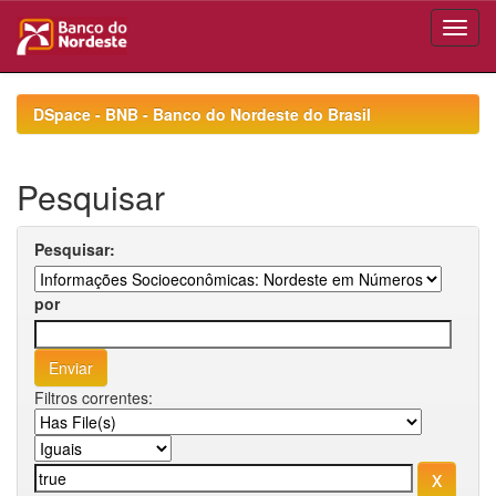
Skip
navigation
DSpace - BNB - Banco do Nordeste do Brasil
Pesquisar
Pesquisar:
por
Filtros correntes: