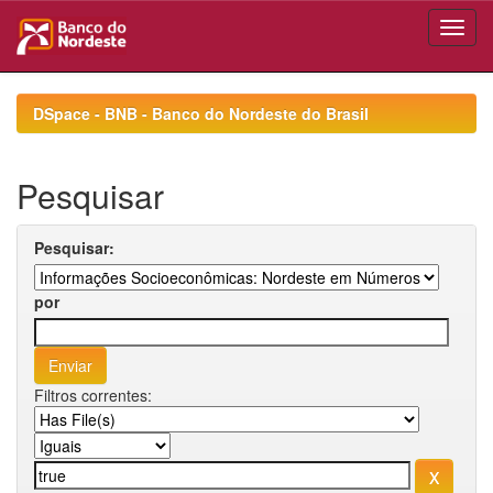
Skip
navigation
DSpace - BNB - Banco do Nordeste do Brasil
Pesquisar
Pesquisar:
por
Filtros correntes: