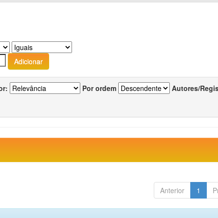
or:
Por ordem
Autores/Regi
Anterior
1
P