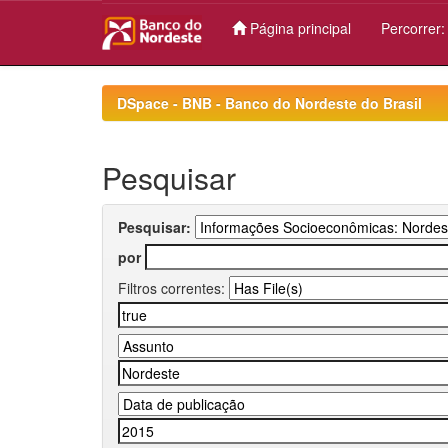
Página principal
Percorrer
Skip
navigation
DSpace - BNB - Banco do Nordeste do Brasil
Pesquisar
Pesquisar:
por
Filtros correntes: