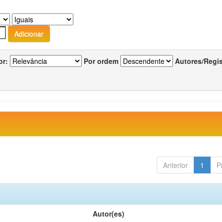
or:
Por ordem
Autores/Regi
Anterior
1
P
Autor(es)