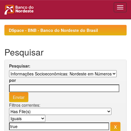
Skip
navigation
DSpace - BNB - Banco do Nordeste do Brasil
Pesquisar
Pesquisar:
por
Filtros correntes: