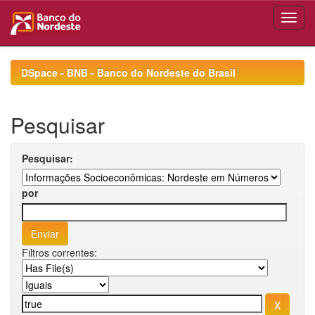
Skip
navigation
DSpace - BNB - Banco do Nordeste do Brasil
Pesquisar
Pesquisar:
por
Filtros correntes: