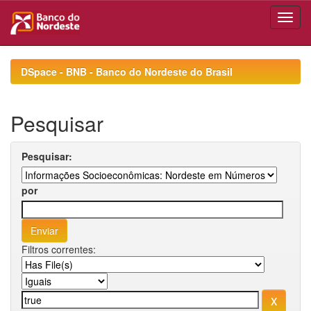
Skip
navigation
DSpace - BNB - Banco do Nordeste do Brasil
Pesquisar
Pesquisar:
por
Filtros correntes: