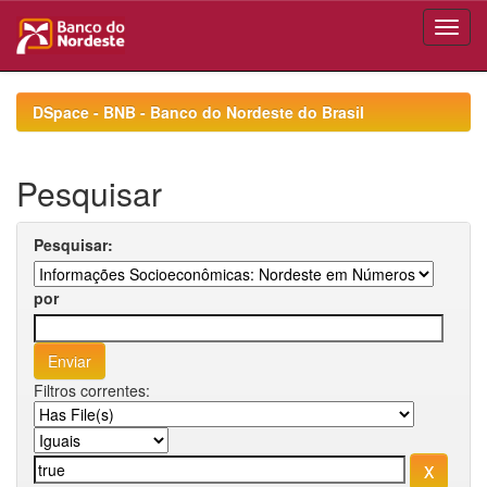
Skip
navigation
DSpace - BNB - Banco do Nordeste do Brasil
Pesquisar
Pesquisar:
por
Filtros correntes: