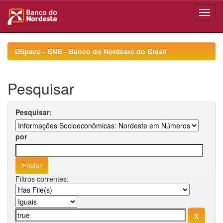
Skip
navigation
DSpace - BNB - Banco do Nordeste do Brasil
Pesquisar
Pesquisar:
por
Filtros correntes: