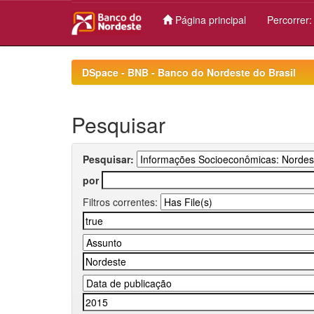
Página principal
Percorrer
Skip
navigation
DSpace - BNB - Banco do Nordeste do Brasil
Pesquisar
Pesquisar:
por
Filtros correntes: