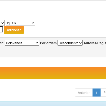
or:
Por ordem
Autores/Regi
Anterior
1
P