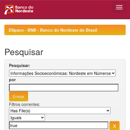
Skip
navigation
DSpace - BNB - Banco do Nordeste do Brasil
Pesquisar
Pesquisar:
por
Filtros correntes: