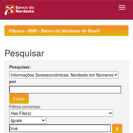
Skip
navigation
DSpace - BNB - Banco do Nordeste do Brasil
Pesquisar
Pesquisar:
por
Filtros correntes: