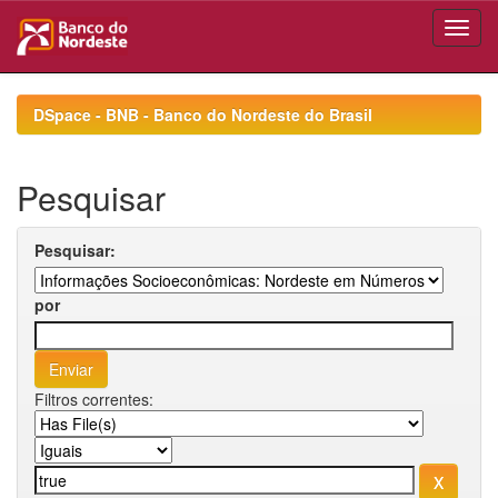
Skip
navigation
DSpace - BNB - Banco do Nordeste do Brasil
Pesquisar
Pesquisar:
por
Filtros correntes: