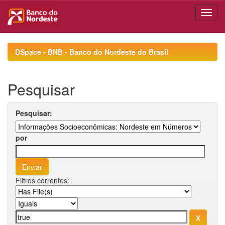
Skip
navigation
DSpace - BNB - Banco do Nordeste do Brasil
Pesquisar
Pesquisar:
por
Filtros correntes: