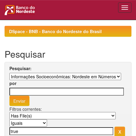
Skip
navigation
DSpace - BNB - Banco do Nordeste do Brasil
Pesquisar
Pesquisar:
por
Filtros correntes: