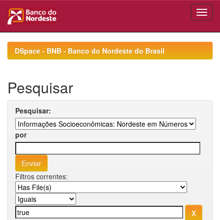
Skip
navigation
DSpace - BNB - Banco do Nordeste do Brasil
Pesquisar
Pesquisar:
por
Filtros correntes: