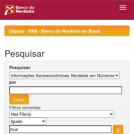
Skip
navigation
DSpace - BNB - Banco do Nordeste do Brasil
Pesquisar
Pesquisar:
por
Filtros correntes: