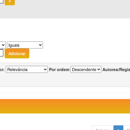
or:
Por ordem
Autores/Regi