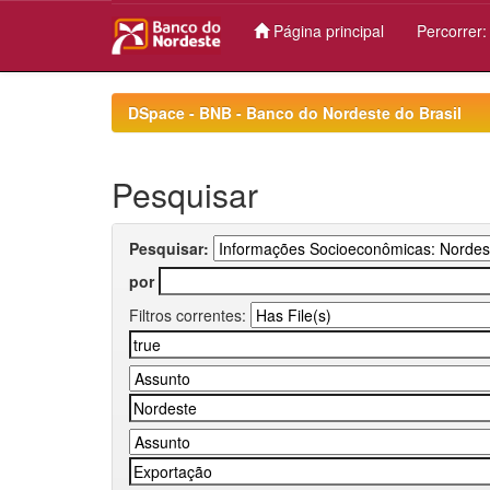
Página principal
Percorrer
Skip
navigation
DSpace - BNB - Banco do Nordeste do Brasil
Pesquisar
Pesquisar:
por
Filtros correntes: