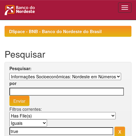
Skip
navigation
DSpace - BNB - Banco do Nordeste do Brasil
Pesquisar
Pesquisar:
por
Filtros correntes: