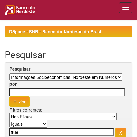
Skip
navigation
DSpace - BNB - Banco do Nordeste do Brasil
Pesquisar
Pesquisar:
por
Filtros correntes: