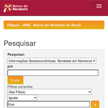
Skip
navigation
DSpace - BNB - Banco do Nordeste do Brasil
Pesquisar
Pesquisar:
por
Filtros correntes: