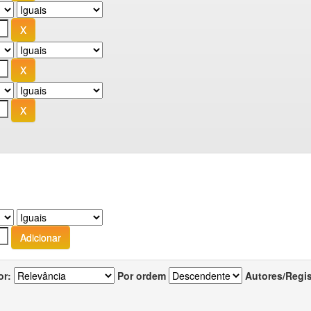
or:
Por ordem
Autores/Regi