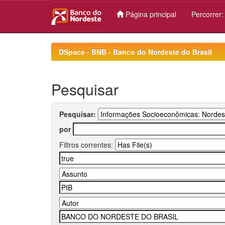
Página principal
Percorrer
Skip
navigation
DSpace - BNB - Banco do Nordeste do Brasil
Pesquisar
Pesquisar:
por
Filtros correntes: