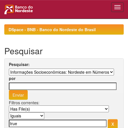
Skip
navigation
DSpace - BNB - Banco do Nordeste do Brasil
Pesquisar
Pesquisar:
por
Filtros correntes: