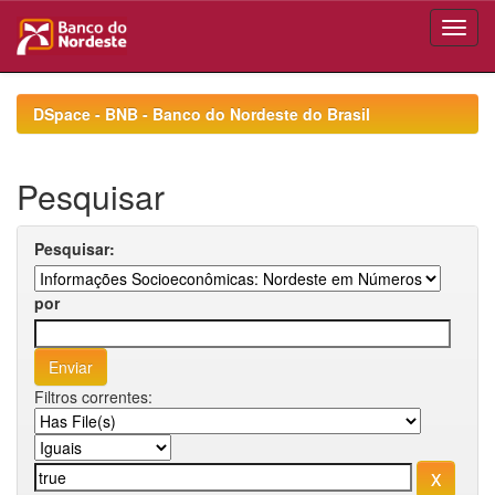
Skip
navigation
DSpace - BNB - Banco do Nordeste do Brasil
Pesquisar
Pesquisar:
por
Filtros correntes: