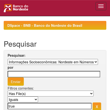
Skip
navigation
DSpace - BNB - Banco do Nordeste do Brasil
Pesquisar
Pesquisar:
por
Filtros correntes: