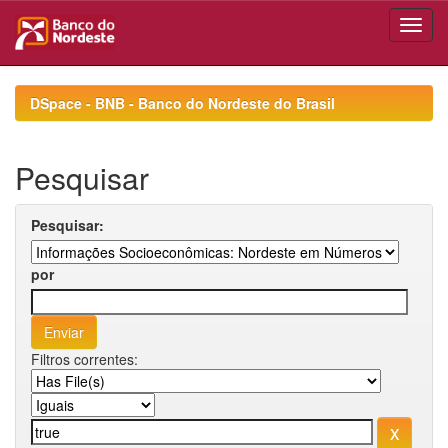
Skip
navigation
DSpace - BNB - Banco do Nordeste do Brasil
Pesquisar
Pesquisar:
por
Filtros correntes: