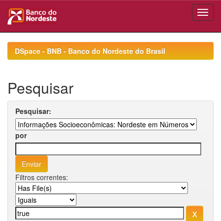
Skip
navigation
DSpace - BNB - Banco do Nordeste do Brasil
Pesquisar
Pesquisar:
por
Filtros correntes: