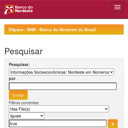
Skip
navigation
DSpace - BNB - Banco do Nordeste do Brasil
Pesquisar
Pesquisar:
por
Filtros correntes: