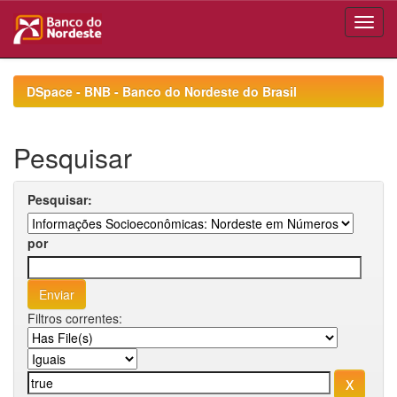
Skip
navigation
DSpace - BNB - Banco do Nordeste do Brasil
Pesquisar
Pesquisar:
por
Filtros correntes: