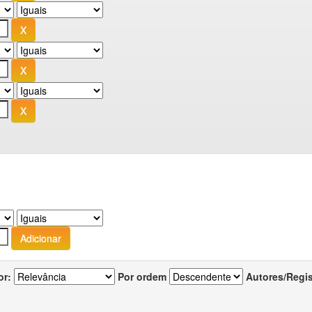
or:
Por ordem
Autores/Regi