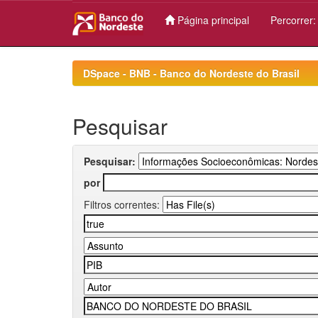
Página principal
Percorrer
Skip
navigation
DSpace - BNB - Banco do Nordeste do Brasil
Pesquisar
Pesquisar:
por
Filtros correntes: