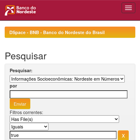
Skip
navigation
DSpace - BNB - Banco do Nordeste do Brasil
Pesquisar
Pesquisar:
por
Filtros correntes: