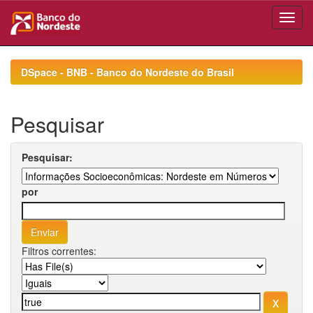
Skip
navigation
DSpace - BNB - Banco do Nordeste do Brasil
Pesquisar
Pesquisar:
por
Filtros correntes: