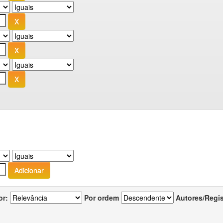
or:
Por ordem
Autores/Regi