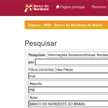
Página principal
Percorrer
Skip
navigation
DSpace - BNB - Banco do Nordeste do Brasil
Pesquisar
Pesquisar:
por
Filtros correntes: