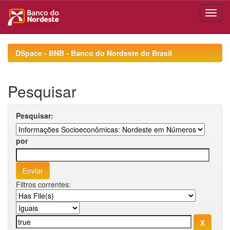
Skip
navigation
DSpace - BNB - Banco do Nordeste do Brasil
Pesquisar
Pesquisar:
por
Filtros correntes: