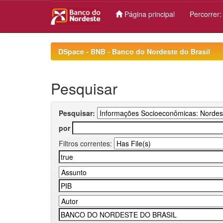
Página principal
Percorrer
Skip
navigation
DSpace - BNB - Banco do Nordeste do Brasil
Pesquisar
Pesquisar:
por
Filtros correntes: