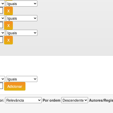
or:
Por ordem
Autores/Regi