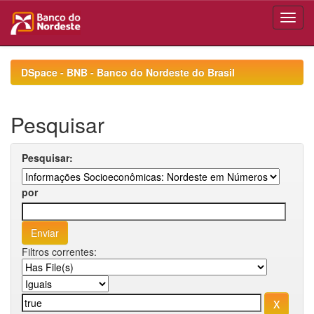
Skip
navigation
DSpace - BNB - Banco do Nordeste do Brasil
Pesquisar
Pesquisar:
por
Filtros correntes: