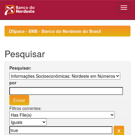
Skip
navigation
DSpace - BNB - Banco do Nordeste do Brasil
Pesquisar
Pesquisar:
por
Filtros correntes: