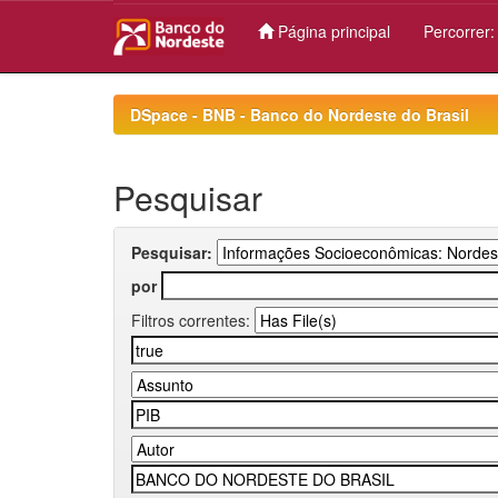
Página principal
Percorrer
Skip
navigation
DSpace - BNB - Banco do Nordeste do Brasil
Pesquisar
Pesquisar:
por
Filtros correntes: