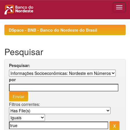
Skip
navigation
DSpace - BNB - Banco do Nordeste do Brasil
Pesquisar
Pesquisar:
por
Filtros correntes: