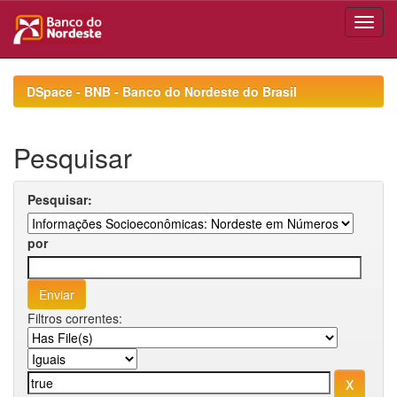
Skip
navigation
DSpace - BNB - Banco do Nordeste do Brasil
Pesquisar
Pesquisar:
por
Filtros correntes: